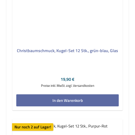
Christbaumschmuck, Kugel-Set 12 Stk., grün-blau, Glas
Regulärer Preis:
19,90 €
Preise inkl. MwSt. zzgl. Versandkosten
In den Warenkorb
Nur noch 2 auf Lager!