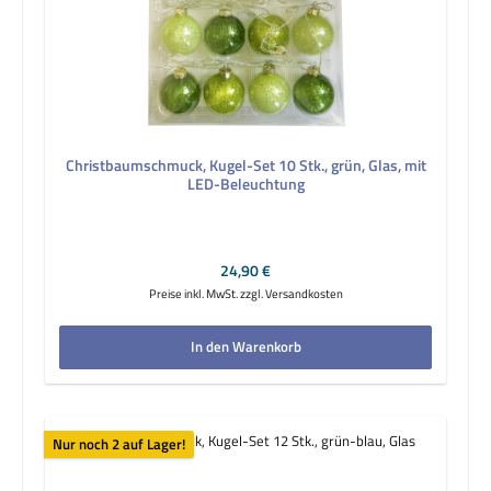
Christbaumschmuck, Kugel-Set 10 Stk., grün, Glas, mit
LED-Beleuchtung
Regulärer Preis:
24,90 €
Preise inkl. MwSt. zzgl. Versandkosten
In den Warenkorb
Nur noch 2 auf Lager!