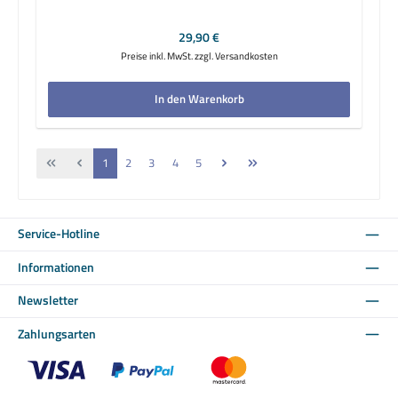
Regulärer Preis:
29,90 €
Preise inkl. MwSt. zzgl. Versandkosten
In den Warenkorb
Seite
Seite
Seite
Seite
Seite
1
2
3
4
5
Service-Hotline
Informationen
Newsletter
Zahlungsarten
Benutzerdefiniertes Bild 1
Benutzerdefiniertes Bild 2
Benutzerdefiniertes Bild 3