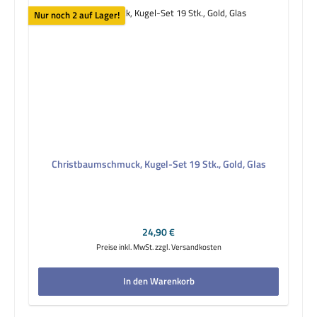
Nur noch 2 auf Lager!
Christbaumschmuck, Kugel-Set 19 Stk., Gold, Glas
Regulärer Preis:
24,90 €
Preise inkl. MwSt. zzgl. Versandkosten
In den Warenkorb