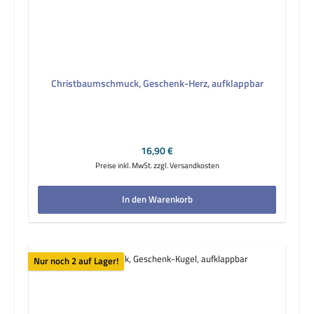
Christbaumschmuck, Geschenk-Herz, aufklappbar
Regulärer Preis:
16,90 €
Preise inkl. MwSt. zzgl. Versandkosten
In den Warenkorb
Nur noch 2 auf Lager!