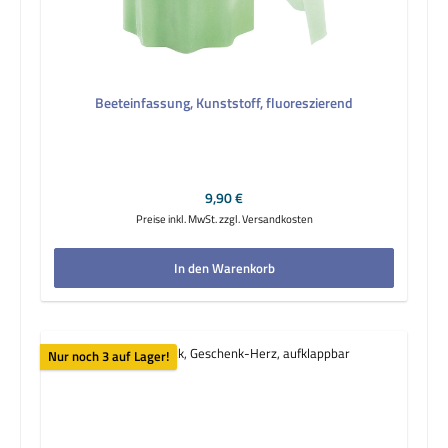
Beeteinfassung, Kunststoff, fluoreszierend
Regulärer Preis:
9,90 €
Preise inkl. MwSt. zzgl. Versandkosten
In den Warenkorb
Nur noch 3 auf Lager!