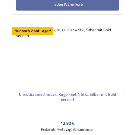
In den Warenkorb
Nur noch 2 auf Lager!
Christbaumschmuck, Kugel-Set 4 Stk., Silber mit Gold
verziert
Regulärer Preis:
12,90 €
Preise inkl. MwSt. zzgl. Versandkosten