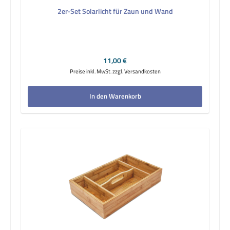
2er-Set Solarlicht für Zaun und Wand
Regulärer Preis:
11,00 €
Preise inkl. MwSt. zzgl. Versandkosten
In den Warenkorb