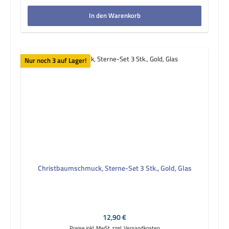
In den Warenkorb
Nur noch 3 auf Lager!
Christbaumschmuck, Sterne-Set 3 Stk., Gold, Glas
Regulärer Preis:
12,90 €
Preise inkl. MwSt. zzgl. Versandkosten