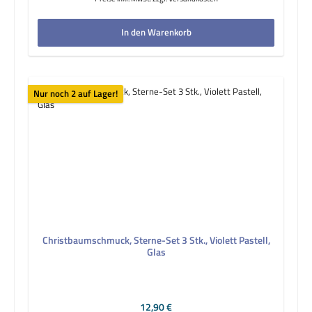
In den Warenkorb
Nur noch 2 auf Lager!
Christbaumschmuck, Sterne-Set 3 Stk., Violett Pastell,
Glas
Regulärer Preis:
12,90 €