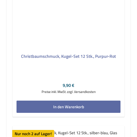
Christbaumschmuck, Kugel-Set 12 Stk., Purpur-Rot
Regulärer Preis:
9,90 €
Preise inkl. MwSt. zzgl. Versandkosten
In den Warenkorb
Nur noch 2 auf Lager!