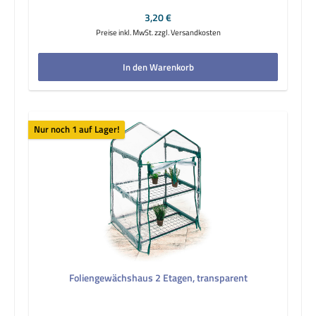
Regulärer Preis:
3,20 €
Preise inkl. MwSt. zzgl. Versandkosten
In den Warenkorb
Nur noch 1 auf Lager!
Foliengewächshaus 2 Etagen, transparent