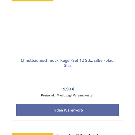
Christbaumschmuck, Kugel-Set 12 Stk., silber-blau,
Glas
Regulärer Preis:
19,90 €
Preise inkl. MwSt. zzgl. Versandkosten
In den Warenkorb