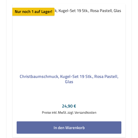
Nur noch 1 auf Lager!
Christbaumschmuck, Kugel-Set 19 Stk., Rosa Pastell,
Glas
Regulärer Preis:
24,90 €
Preise inkl. MwSt. zzgl. Versandkosten
In den Warenkorb