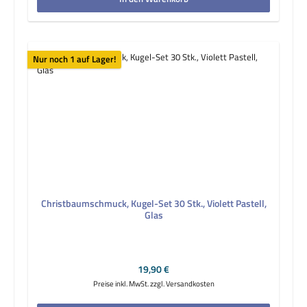
Nur noch 1 auf Lager!
Christbaumschmuck, Kugel-Set 30 Stk., Violett Pastell,
Glas
Regulärer Preis:
19,90 €
Preise inkl. MwSt. zzgl. Versandkosten