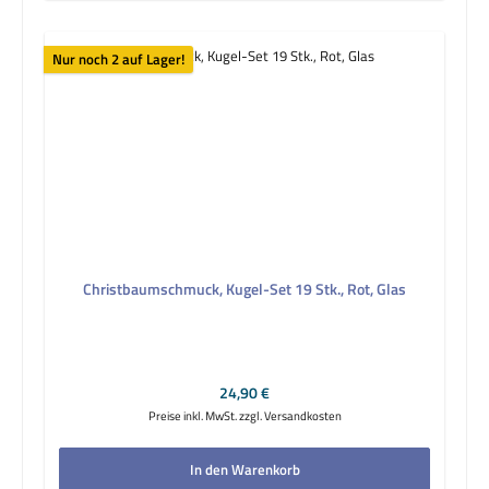
Nur noch 2 auf Lager!
Christbaumschmuck, Kugel-Set 19 Stk., Rot, Glas
Regulärer Preis:
24,90 €
Preise inkl. MwSt. zzgl. Versandkosten
In den Warenkorb