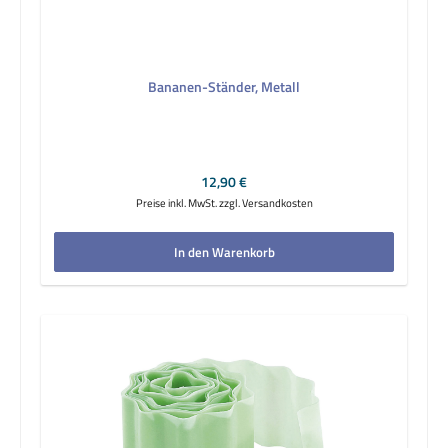
Bananen-Ständer, Metall
Regulärer Preis:
12,90 €
Preise inkl. MwSt. zzgl. Versandkosten
In den Warenkorb