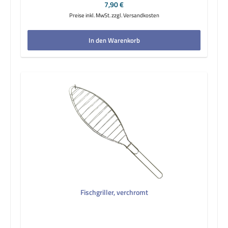
Regulärer Preis:
7,90 €
Preise inkl. MwSt. zzgl. Versandkosten
In den Warenkorb
Fischgriller, verchromt