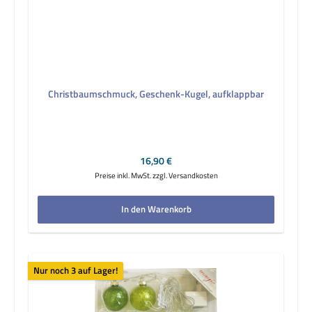
Christbaumschmuck, Geschenk-Kugel, aufklappbar
Regulärer Preis:
16,90 €
Preise inkl. MwSt. zzgl. Versandkosten
In den Warenkorb
Nur noch 3 auf Lager!