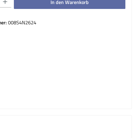
In den Warenkorb
er:
008S4N2624