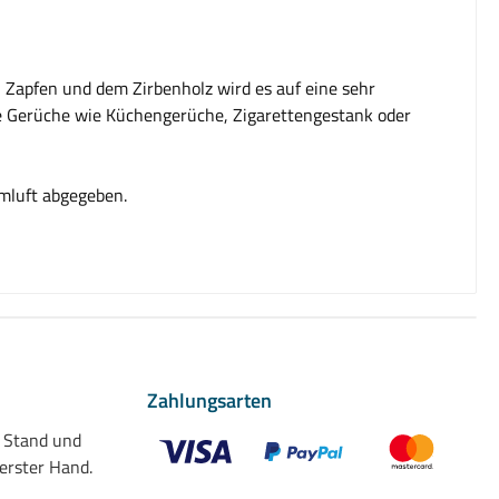
, Zapfen und dem Zirbenholz wird es auf eine sehr
te Gerüche wie Küchengerüche, Zigarettengestank oder
mluft abgegeben.
Zahlungsarten
n Stand und
 erster Hand.
Benutzerdefiniertes Bild 1
Benutzerdefiniertes Bild 2
Benutzerdefiniert