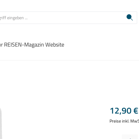
ur REISEN-Magazin Website
Regulärer Prei
12,90 €
Preise inkl. Mw
Produkt Anzahl: