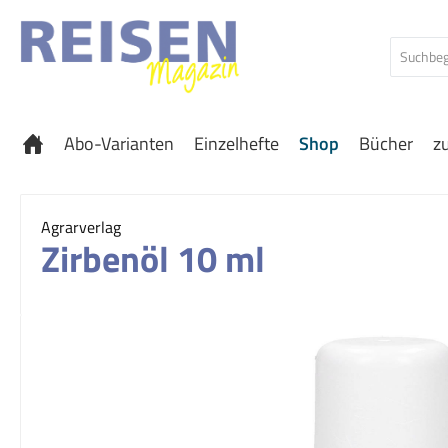
 Hauptinhalt springen
Zur Suche springen
Zur Hauptnavigation springen
Abo-Varianten
Einzelhefte
Shop
Bücher
z
Agrarverlag
Zirbenöl 10 ml
Bildergalerie überspringen