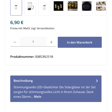
Regulärer Preis:
6,90 €
Preise inkl. MwSt. zzgl. Versandkosten
Produkt Anzahl: Gib den gewünschten Wert ein oder benutze die Schaltflächen um die 
In den Warenkorb
Produktnummer:
008S3N2518
Beschreibung
Stimmungsvolle LED-Glaslichter Die Solargläser im 3er Set
sorgen für stimmungsvolles Licht in Ihrem Zuhause. Dank
eines Dämm…
Mehr