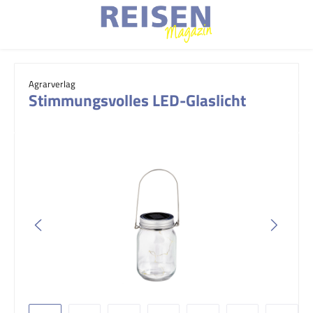
Zum Hauptinhalt springen
Agrarverlag
Stimmungsvolles LED-Glaslicht
Bildergalerie überspringen