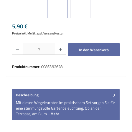
Regulärer Preis:
5,90 €
Preise inkl. MwSt. zzgl. Versandkosten
Produkt Anzahl: Gib den gewünschten Wert ein oder benutze die Schaltflächen um die 
In den Warenkorb
Produktnummer:
008S3N2628
Beschreibung
Mit diesen Wegeleuchten im praktischem Set sorgen Sie für
eine stimmungsvolle Gartenbeleuchtung. Ob an der
Terrasse, am Blum…
Mehr