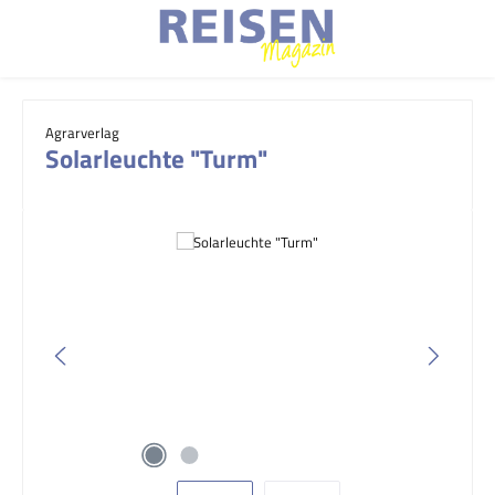
Zum Hauptinhalt springen
Agrarverlag
Solarleuchte "Turm"
Bildergalerie überspringen