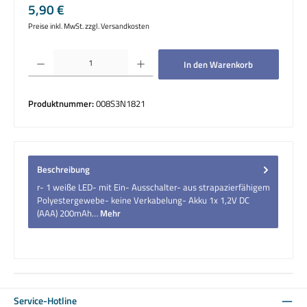
Regulärer Preis:
5,90 €
Preise inkl. MwSt. zzgl. Versandkosten
Produkt Anzahl: Gib den gewünschten Wert ein oder benutze die Schaltflächen um die 
In den Warenkorb
Produktnummer:
008S3N1821
Beschreibung
r- 1 weiße LED- mit Ein- Ausschalter- aus strapazierfähigem
Polyestergewebe- keine Verkabelung- Akku 1x 1,2V DC
(AAA) 200mAh…
Mehr
Service-Hotline