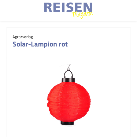
Zum Hauptinhalt springen
Agrarverlag
Solar-Lampion rot
Bildergalerie überspringen