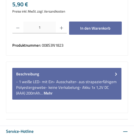
Regulärer Preis:
5,90 €
Preise inkl. MwSt. zzgl. Versandkosten
Produkt Anzahl: Gib den gewünschten Wert ein oder benutze die Schaltflächen um die 
In den Warenkorb
Produktnummer:
008S3N1823
Beschreibung
- 1 weiße LED- mit Ein- Ausschalter- aus strapazierfähigem
Polyestergewebe- keine Verkabelung- Akku 1x 1,2V DC
(AAA) 200mAh…
Mehr
Service-Hotline