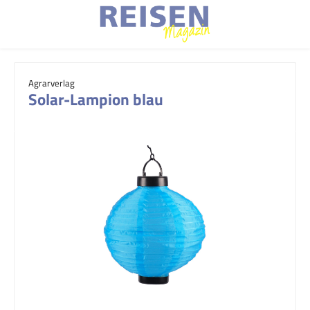
Zum Hauptinhalt springen
Agrarverlag
Solar-Lampion blau
Bildergalerie überspringen