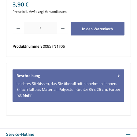
Regulärer Preis:
3,90 €
Preise inkl. MwSt. zzgl. Versandkosten
Produkt Anzahl: Gib den gewünschten Wert ein oder benutze die Schaltflächen um die 
In den Warenkorb
Produktnummer:
008S7N1706
Beschreibung
Leichtes Sitzkissen, das Sie überall mit hinnehmen können.
3-fach faltbar. Material: Polyester, Größe: 34 x 26 cm, Farbe:
rot
Mehr
Service-Hotline