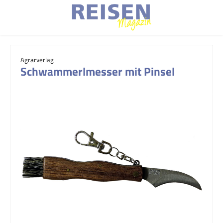
Zum Hauptinhalt springen
Agrarverlag
Schwammerlmesser mit Pinsel
Bildergalerie überspringen