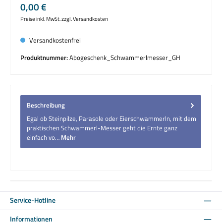
Regulärer Preis:
0,00 €
Preise inkl. MwSt. zzgl. Versandkosten
Versandkostenfrei
Produktnummer:
Abogeschenk_Schwammerlmesser_GH
Beschreibung
Egal ob Steinpilze, Parasole oder Eierschwammerln, mit dem
praktischen Schwammerl-Messer geht die Ernte ganz
einfach vo…
Mehr
Service-Hotline
Informationen