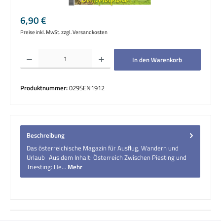
Regulärer Preis:
6,90 €
Preise inkl. MwSt. zzgl. Versandkosten
Produkt Anzahl: Gib den gewünschten Wert ein oder benutze die Schaltflächen um die 
In den Warenkorb
Produktnummer:
029SEN1912
Beschreibung
Das österreichische Magazin für Ausflug, Wandern und
Urlaub Aus dem Inhalt: Österreich Zwischen Piesting und
Triesting: He…
Mehr