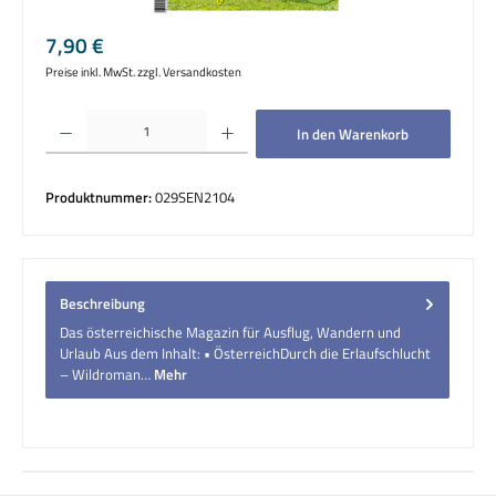
Regulärer Preis:
7,90 €
Preise inkl. MwSt. zzgl. Versandkosten
Produkt Anzahl: Gib den gewünschten Wert ein oder benutze die Schaltflächen um die 
In den Warenkorb
Produktnummer:
029SEN2104
Beschreibung
Das österreichische Magazin für Ausflug, Wandern und
Urlaub Aus dem Inhalt: • ÖsterreichDurch die Erlaufschlucht
– Wildroman…
Mehr