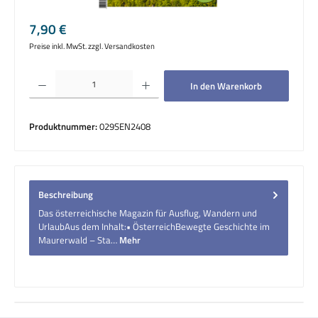
Regulärer Preis:
7,90 €
Preise inkl. MwSt. zzgl. Versandkosten
Produkt Anzahl: Gib den gewünschten Wert ein oder benutze die Schaltflächen um die 
In den Warenkorb
Produktnummer:
029SEN2408
Beschreibung
Das österreichische Magazin für Ausflug, Wandern und
UrlaubAus dem Inhalt:• ÖsterreichBewegte Geschichte im
Maurerwald – Sta…
Mehr