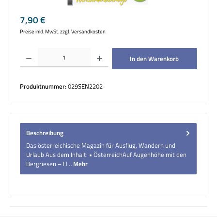
Regulärer Preis:
7,90 €
Preise inkl. MwSt. zzgl. Versandkosten
Produkt Anzahl: Gib den gewünschten Wert ein oder benutze die Schaltflächen um die 
In den Warenkorb
Produktnummer:
029SEN2202
Beschreibung
Das österreichische Magazin für Ausflug, Wandern und
Urlaub Aus dem Inhalt: • ÖsterreichAuf Augenhöhe mit den
Bergriesen – H…
Mehr