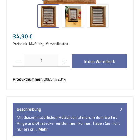
Regulärer Preis:
34,90 €
Preise inkl. MwSt. zzgl. Versandkosten
Produkt Anzahl: Gib den gewünschten Wert ein oder benutze die Schaltflächen um die 
In den Warenkorb
Produktnummer:
008S4N2314
Beschreibung
Mit diesem natürlichen Holzbilderrahmen, in dem Sie Ihre
Ringe und Ohrstecker einklemmen können, haben Sie nicht
nur ein ori…
Mehr