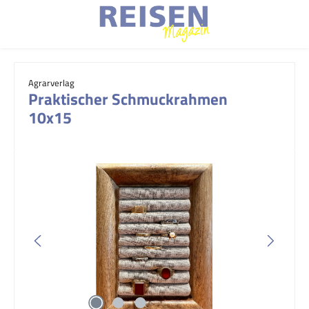
Zum Hauptinhalt springen
Agrarverlag
Praktischer Schmuckrahmen
10x15
Bildergalerie überspringen