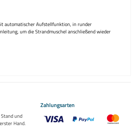
it automatischer Aufstellfunktion, in runder
 Anleitung, um die Strandmuschel anschließend wieder
Zahlungsarten
n Stand und
 erster Hand.
Benutzerdefiniertes Bild 1
Benutzerdefiniertes Bild 2
Benutzerdefiniert