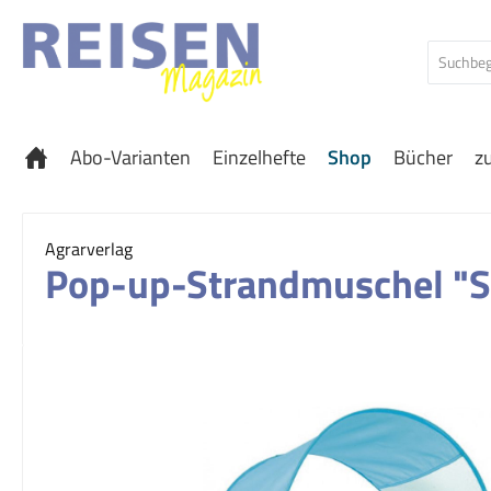
 Hauptinhalt springen
Zur Suche springen
Zur Hauptnavigation springen
Abo-Varianten
Einzelhefte
Shop
Bücher
z
Agrarverlag
Pop-up-Strandmuschel "S
Bildergalerie überspringen