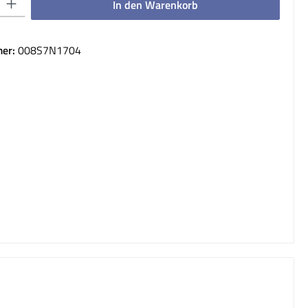
In den Warenkorb
er:
008S7N1704