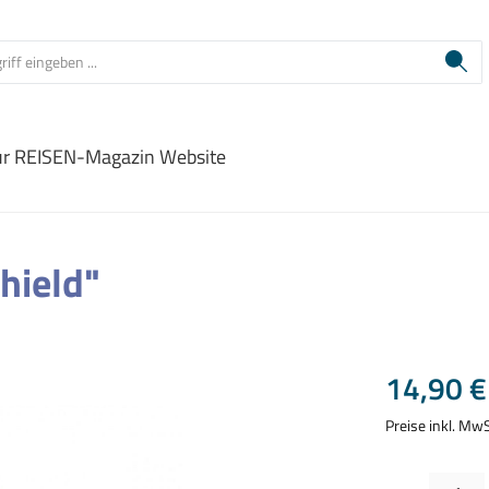
ur REISEN-Magazin Website
hield"
Regulärer Prei
14,90 €
Preise inkl. Mw
Produkt Anzahl: