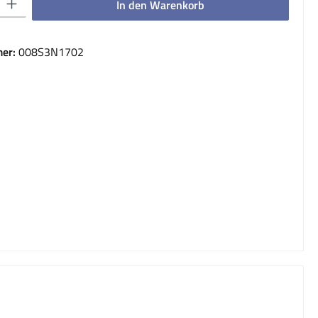
In den Warenkorb
er:
008S3N1702