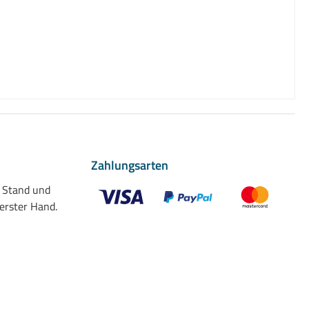
Zahlungsarten
n Stand und
 erster Hand.
Benutzerdefiniertes Bild 1
Benutzerdefiniertes Bild 2
Benutzerdefiniert