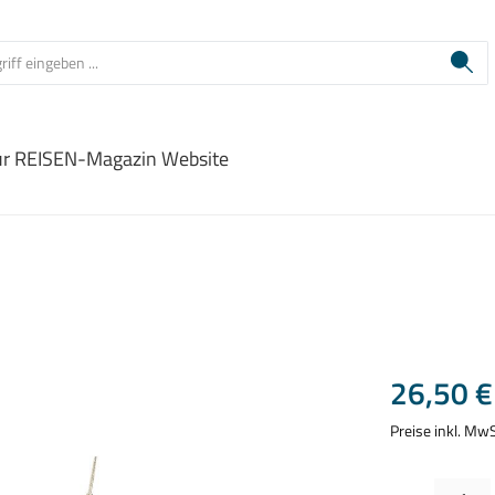
ur REISEN-Magazin Website
Regulärer Prei
26,50 €
Preise inkl. Mw
Produkt Anzahl: