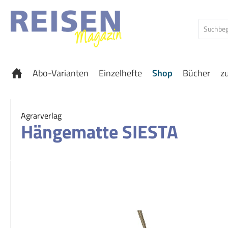
 Hauptinhalt springen
Zur Suche springen
Zur Hauptnavigation springen
Abo-Varianten
Einzelhefte
Shop
Bücher
z
Agrarverlag
Hängematte SIESTA
Bildergalerie überspringen