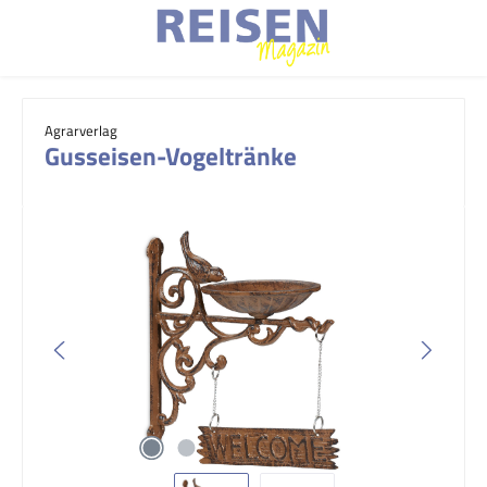
Zum Hauptinhalt springen
Agrarverlag
Gusseisen-Vogeltränke
Bildergalerie überspringen