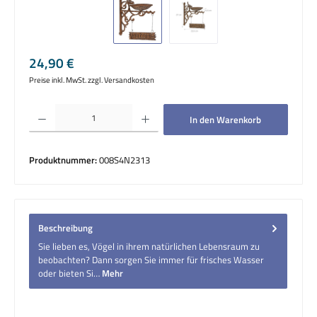
Regulärer Preis:
24,90 €
Preise inkl. MwSt. zzgl. Versandkosten
Produkt Anzahl: Gib den gewünschten Wert ein oder benutze die Schaltflächen um die 
In den Warenkorb
Produktnummer:
008S4N2313
Beschreibung
Sie lieben es, Vögel in ihrem natürlichen Lebensraum zu
beobachten? Dann sorgen Sie immer für frisches Wasser
oder bieten Si…
Mehr