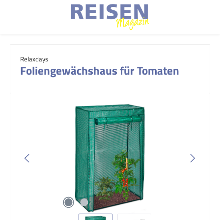
Zum Hauptinhalt springen
Relaxdays
Foliengewächshaus für Tomaten
Bildergalerie überspringen