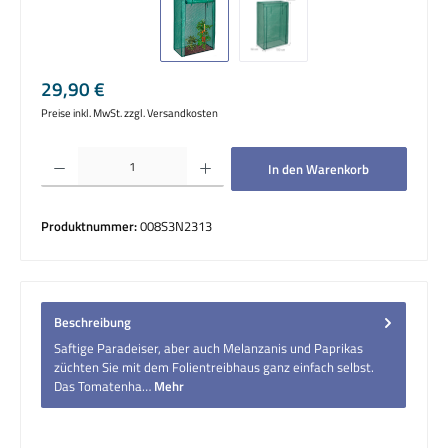
Regulärer Preis:
29,90 €
Preise inkl. MwSt. zzgl. Versandkosten
Produkt Anzahl: Gib den gewünschten Wert ein oder benutze die Schaltflächen um die 
In den Warenkorb
Produktnummer:
008S3N2313
Beschreibung
Saftige Paradeiser, aber auch Melanzanis und Paprikas
züchten Sie mit dem Folientreibhaus ganz einfach selbst.
Das Tomatenha…
Mehr