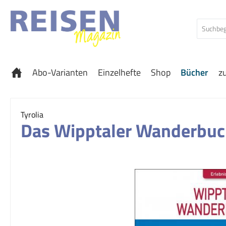
 Hauptinhalt springen
Zur Suche springen
Zur Hauptnavigation springen
Abo-Varianten
Einzelhefte
Shop
Bücher
z
Tyrolia
Das Wipptaler Wanderbu
Bildergalerie überspringen