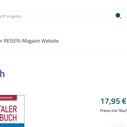
ur REISEN-Magazin Website
ch
Regulärer Prei
17,95 €
Preise inkl. Mw
Produkt Anzahl: